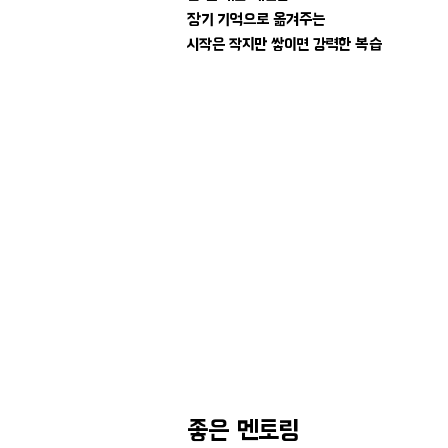
장기 기억으로 옮겨주는
​시작은 작지만 쌓이면 강력한 복습
​좋은 멘토링​